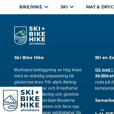
Skip
BIKE/HIKE
SKI
MAT & DRY
to
content
Ski Bike Hike
Bli en E
Multisportanläggning av hög klass
Gå med i
SkiBikeH
med en ständig anpassning till
gästernas krav. För alpin åkning
reda på d
finns idag 7 liftar och 8 nedfarter
kampanjer
SkiBikeHike Ulricehamn
med varierad åkning och givetvis
Samarbe
finns ett parkområde! Moderna
effektiva snösystem och flera nya
snökanoner skapar möjligheter för