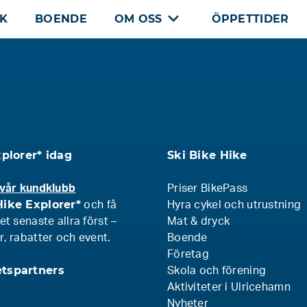
CK
BOENDE
OM OSS
ÖPPETTIDER
xplorer* idag
Ski Bike Hike
 vår kundklubb
Priser BikePass
ike Explorer*
och få
Hyra cykel och utrustning
et senaste allra först –
Mat & dryck
, rabatter och event.
Boende
Företag
tspartners
Skola och förening
Aktiviteter i Ulricehamn
Nyheter